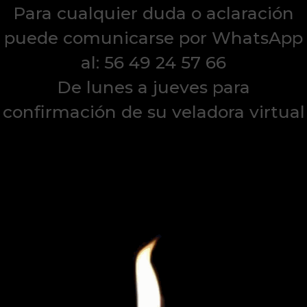
Para cualquier duda o aclaración
puede comunicarse por WhatsApp
al: 56 49 24 57 66
De lunes a jueves para
confirmación de su veladora virtual