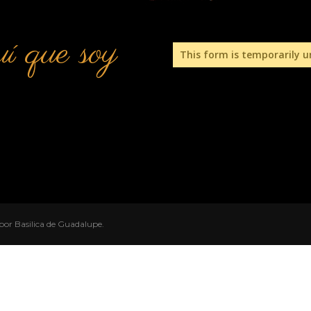
í que soy
This form is temporarily u
por Basilica de Guadalupe.