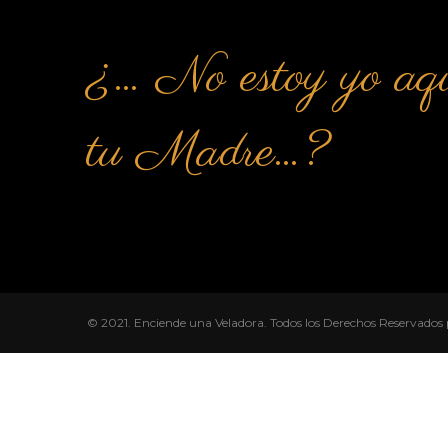
¿… No estoy yo aqu
tu Madre…?
© 2021. Enciende una Veladora. Todos los Derechos Reservados 