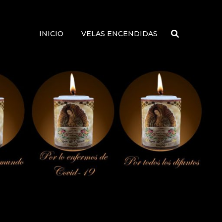
INICIO
VELAS ENCENDIDAS