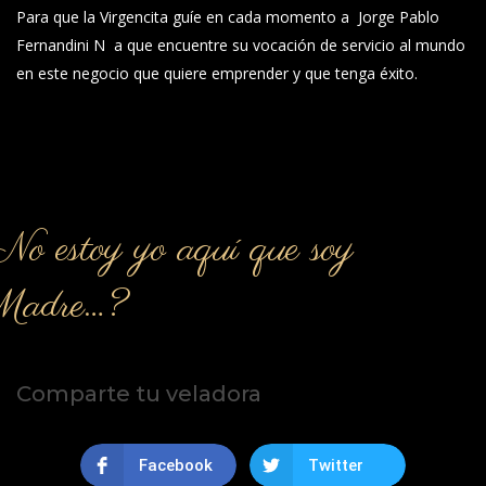
Para que la Virgencita guíe en cada momento a Jorge Pablo
Fernandini N a que encuentre su vocación de servicio al mundo
en este negocio que quiere emprender y que tenga éxito.
o estoy yo aquí que soy
Madre…?
Comparte tu veladora
Facebook
Twitter