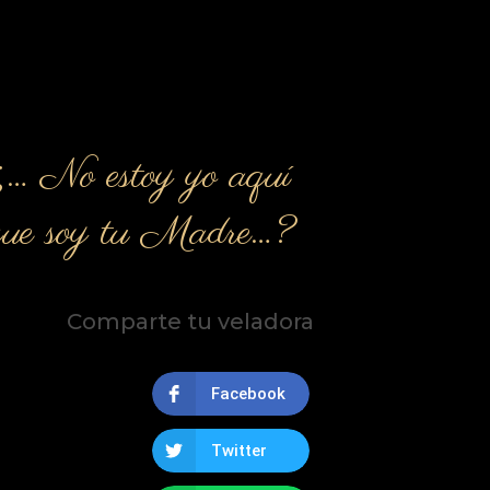
¿… No estoy yo aquí
que soy tu Madre…?
Comparte tu veladora
Facebook
Twitter