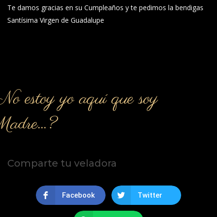
Te damos gracias en su Cumpleaños y te pedimos la bendigas
Santísima Virgen de Guadalupe
o estoy yo aquí que soy
Madre…?
Comparte tu veladora
Facebook
Twitter