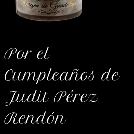
Por el
Cumpleaños de
Judit Pérez
Rendón