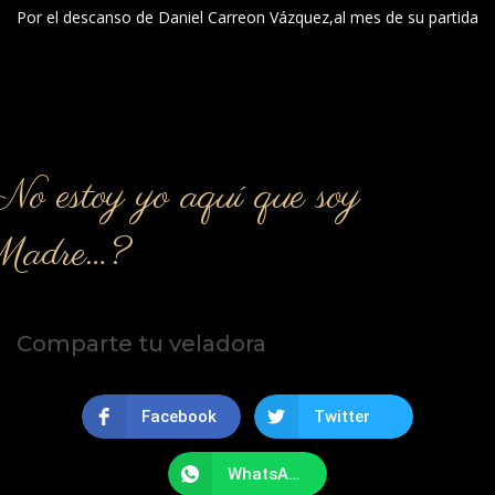
Por el descanso de Daniel Carreon Vázquez,al mes de su partida
o estoy yo aquí que soy
Madre…?
Comparte tu veladora
Facebook
Twitter
WhatsApp