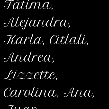
Fátima,
Alejandra,
Karla, Citlali,
Andrea,
Lizzette,
Carolina, Ana,