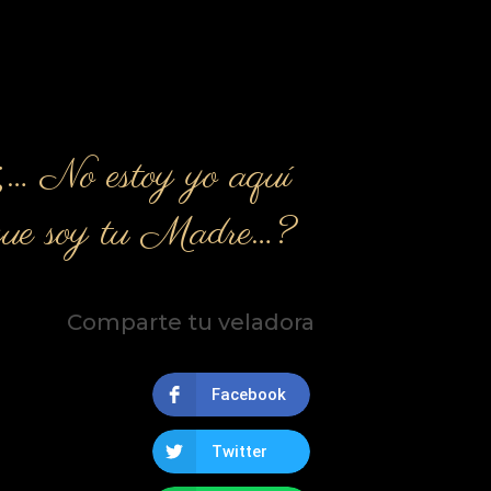
¿… No estoy yo aquí
que soy tu Madre…?
Comparte tu veladora
Facebook
Twitter