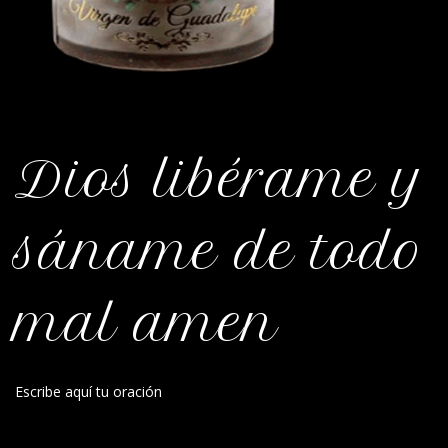
Dios libérame y
sáname de todo
mal amen
Escribe aquí tu oración