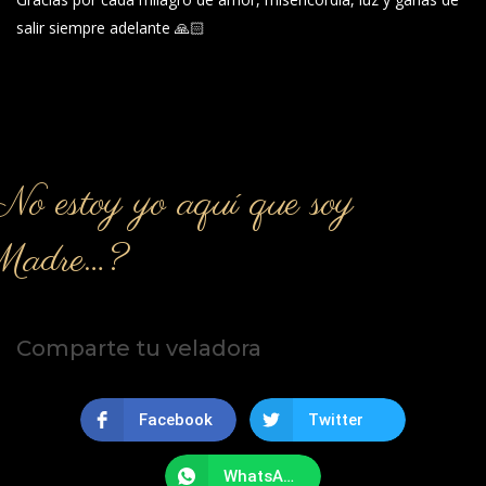
salir siempre adelante 🙏🏻
o estoy yo aquí que soy
Madre…?
Comparte tu veladora
Facebook
Twitter
WhatsApp