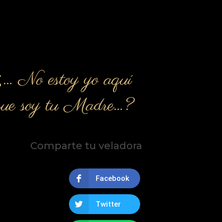
¿… No estoy yo aquí
que soy tu Madre…?
Comparte tu veladora
Facebook
Twitter