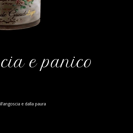
scia e panico
ll’angoscia e dalla paura