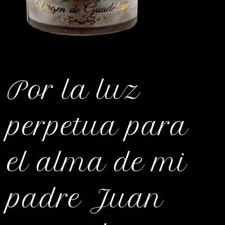
Por la luz
perpetua para
el alma de mi
padre Juan