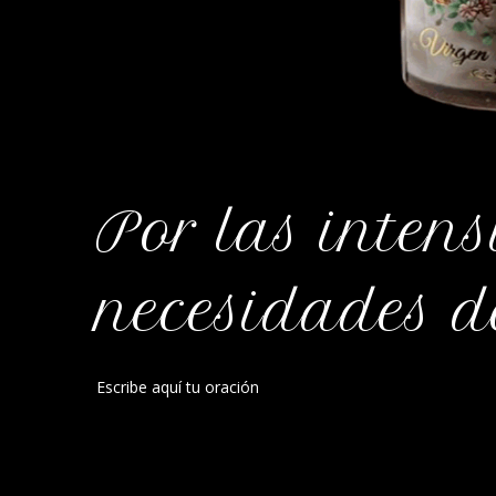
Por las intens
necesidades 
Escribe aquí tu oración