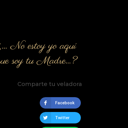
¿… No estoy yo aquí
que soy tu Madre…?
Comparte tu veladora
Facebook
Twitter