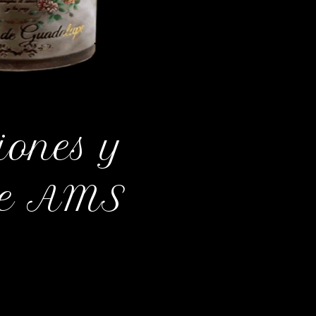
iones y
de AMS