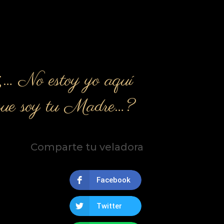
¿… No estoy yo aquí
que soy tu Madre…?
Comparte tu veladora
Facebook
Twitter