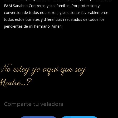
FAM Sanabria Contreras y sus familias. Por proteccion y
conversion de todos nosostros, y solucionar favorablemente
todos estos tramites y diferencias resustados de todos los
pendientes de mi hermano. Amen.
o estoy yo aquí que soy
Madre…?
Comparte tu veladora