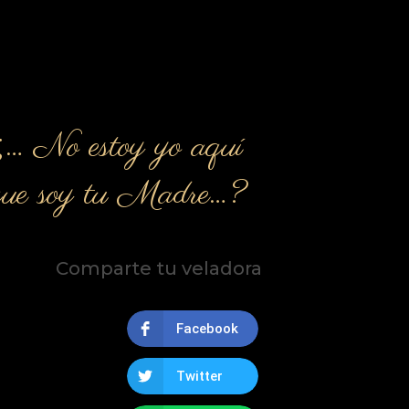
¿… No estoy yo aquí
que soy tu Madre…?
Comparte tu veladora
Facebook
Twitter