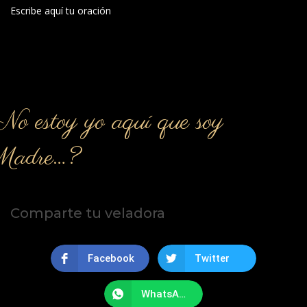
Escribe aquí tu oración
o estoy yo aquí que soy
Madre…?
Comparte tu veladora
Facebook
Twitter
WhatsApp