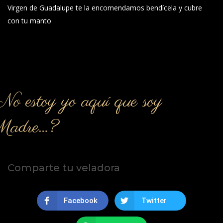
Virgen de Guadalupe te la encomendamos bendícela y cubre
con tu manto
o estoy yo aquí que soy
Madre…?
Comparte tu veladora
Facebook
Twitter