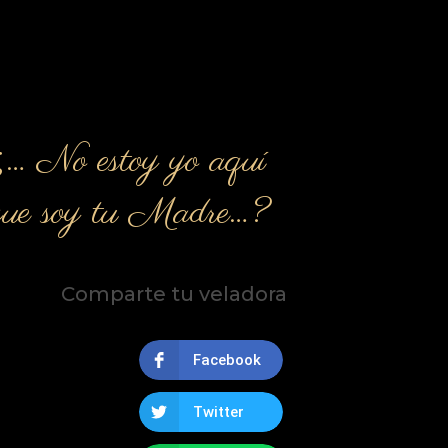
¿… No estoy yo aquí
que soy tu Madre…?
Comparte tu veladora
Facebook
Twitter