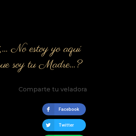
¿… No estoy yo aquí
que soy tu Madre…?
Comparte tu veladora
Facebook
Twitter