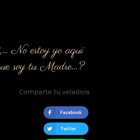
¿… No estoy yo aquí
que soy tu Madre…?
Comparte tu veladora
Facebook
Twitter