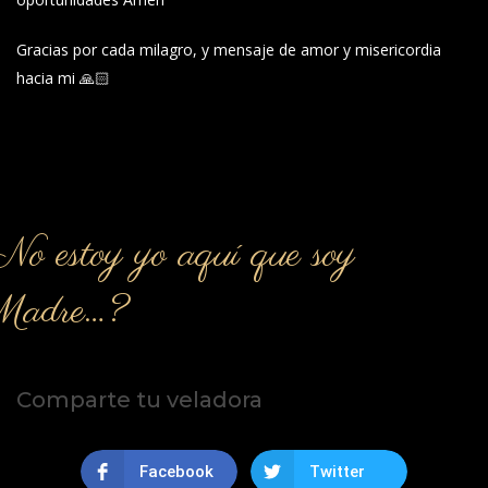
Gracias por cada milagro, y mensaje de amor y misericordia
hacia mi 🙏🏻
o estoy yo aquí que soy
Madre…?
Comparte tu veladora
Facebook
Twitter