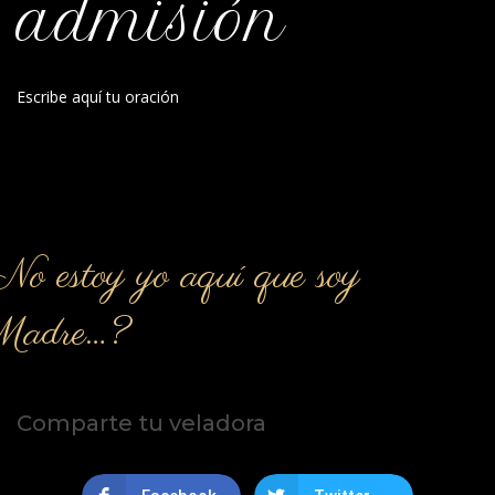
admisión
Escribe aquí tu oración
o estoy yo aquí que soy
Madre…?
Comparte tu veladora