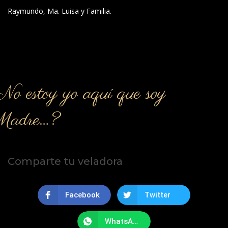
Raymundo, Ma. Luisa y Familia.
o estoy yo aquí que soy
Madre…?
Comparte tu veladora
Facebook
Twitter
WhatsApp