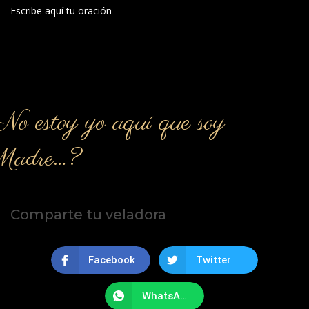
Escribe aquí tu oración
o estoy yo aquí que soy
Madre…?
Comparte tu veladora
Facebook
Twitter
WhatsApp