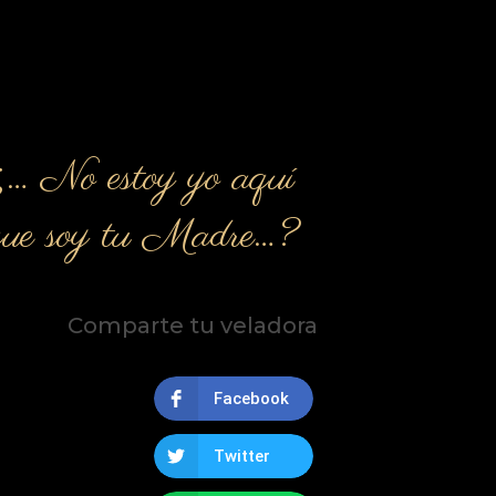
¿… No estoy yo aquí
que soy tu Madre…?
Comparte tu veladora
Facebook
Twitter