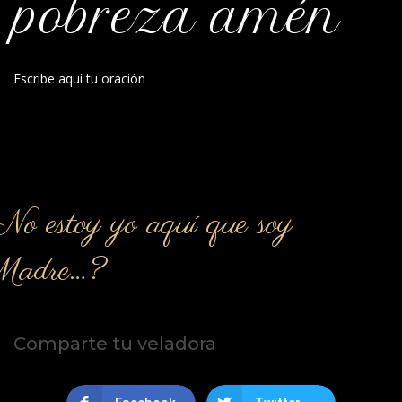
pobreza amén
Escribe aquí tu oración
o estoy yo aquí que soy
Madre…?
Comparte tu veladora