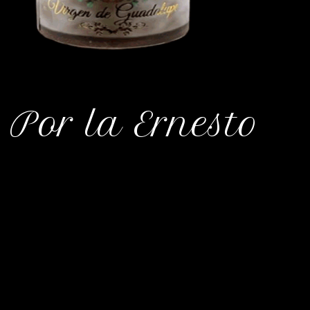
Por la Ernesto
Oh María, Virgen Soberana, gloria de los justos,
hija humildísima del Padre, madre purísima del
hijo, esposa amadísima del Espíritu Santo! Yo te
amo y te ofrezco todo mi ser para que lo
bendigas. María, llena de bondad y clemencia,
me acerco a ti
y te invoco en estas horas de