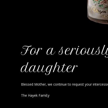
For a seriousl
daughter
Blessed Mother, we continue to request your intercessio
The Hayek Famil;y