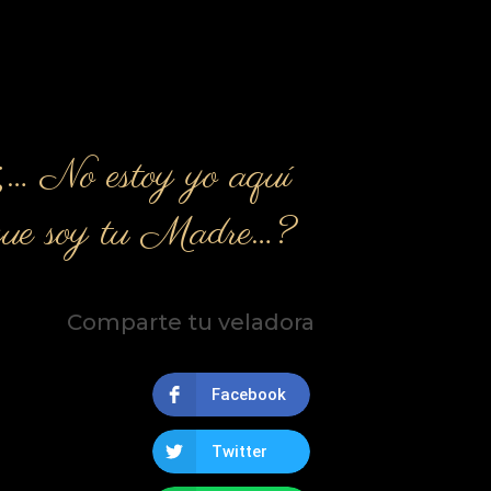
¿… No estoy yo aquí
que soy tu Madre…?
Comparte tu veladora
Facebook
Twitter