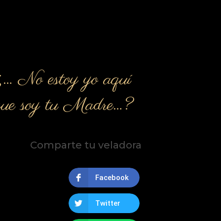
¿… No estoy yo aquí
que soy tu Madre…?
Comparte tu veladora
Facebook
Twitter