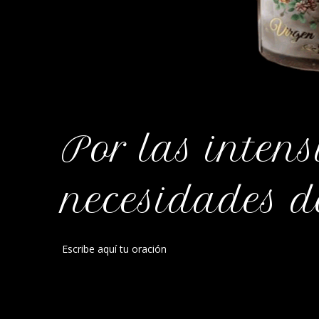
Por las intens
necesidades 
Escribe aquí tu oración