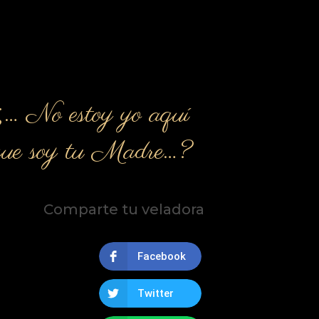
¿… No estoy yo aquí
que soy tu Madre…?
Comparte tu veladora
Facebook
Twitter