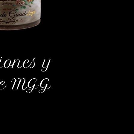
iones y
de MGG