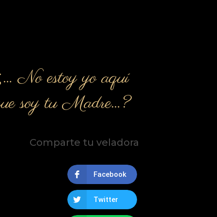
¿… No estoy yo aquí
que soy tu Madre…?
Comparte tu veladora
Facebook
Twitter