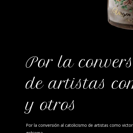
Por la convers
de artistas co
y otros
Por la conversión al catolicismo de artistas como victo
gobierna…