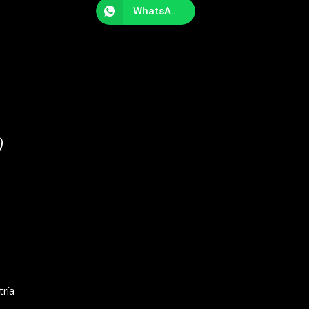
WhatsApp
o
tría