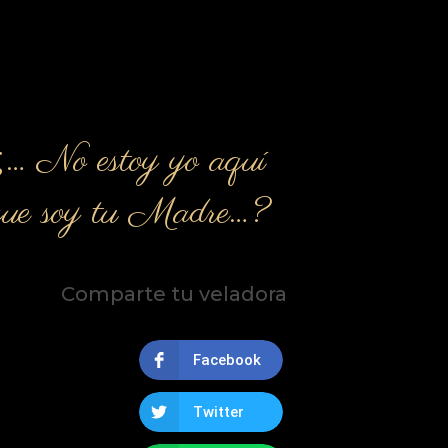
¿… No estoy yo aquí
que soy tu Madre…?
Comparte tu veladora
Facebook
Twitter