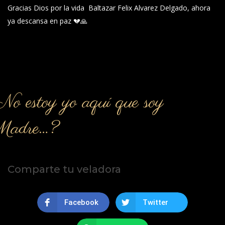
Gracias Dios por la vida Baltazar Felix Alvarez Delgado, ahora
ya descansa en paz 💔🙏
o estoy yo aquí que soy
Madre…?
Comparte tu veladora
Facebook
Twitter