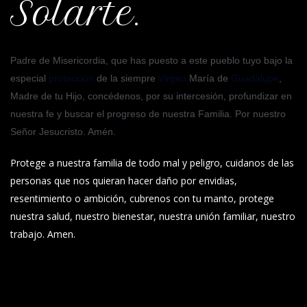
Solarte.
Padre de Misericordia, que has puesto a este pueblo tuyo bajo la
especial
protección
de la siempre
Virgen
María de
Guadalupe
,
Madre de tu Hijo, concédenos, por su intercesión, profundizar en
nuestra fe y buscar el progreso de nuestra Familia. Por nuestro
Señor Jesucristo. Amén.
Protege a nuestra familia de todo mal y peligro, cuidanos de las
personas que nos quieran hacer daño por envidias,
resentimiento o ambición, cubrenos con tu manto, protege
nuestra salud, nuestro bienestar, nuestra unión familiar, nuestro
trabajo. Amen.