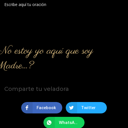
Escribe aquí tu oración
o estoy yo aquí que soy
Madre…?
Comparte tu veladora
Facebook
Twitter
WhatsApp