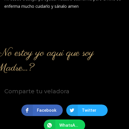
enferma mucho cuidarlo y sánalo amen
o estoy yo aquí que soy
Madre…?
Comparte tu veladora
Facebook
Twitter
WhatsApp