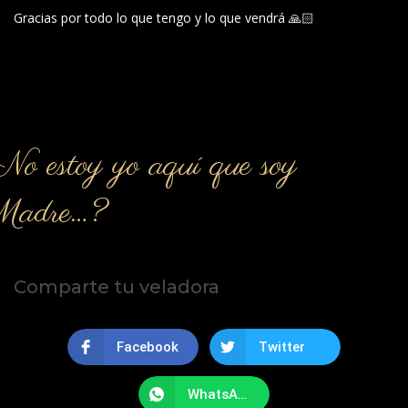
Gracias por todo lo que tengo y lo que vendrá 🙏🏻
o estoy yo aquí que soy
Madre…?
Comparte tu veladora
Facebook
Twitter
WhatsApp