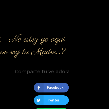
¿… No estoy yo aquí
que soy tu Madre…?
Comparte tu veladora
Facebook
Twitter