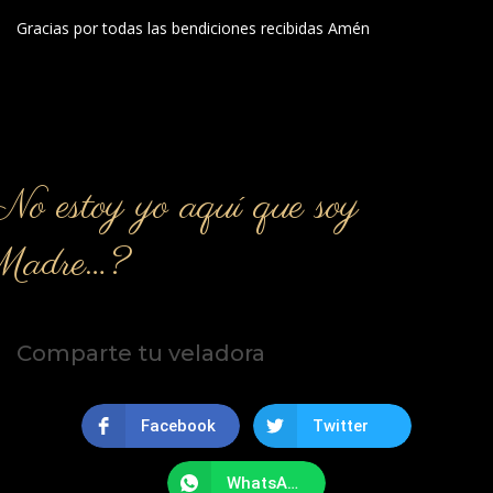
Gracias por todas las bendiciones recibidas Amén
o estoy yo aquí que soy
Madre…?
Comparte tu veladora
Facebook
Twitter
WhatsApp