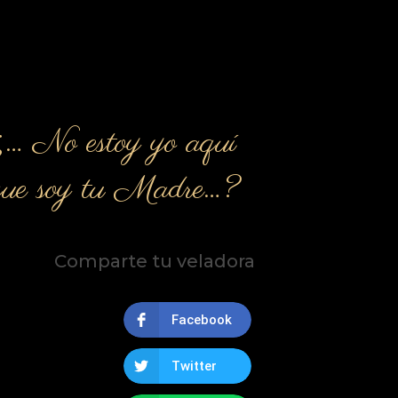
¿… No estoy yo aquí
que soy tu Madre…?
Comparte tu veladora
Facebook
Twitter