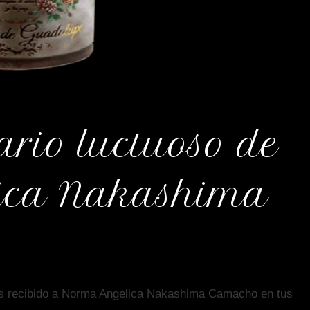
ario luctuoso de
ica Nakashima
s recibido a Norma Angelica Nakashima Camacho en tus