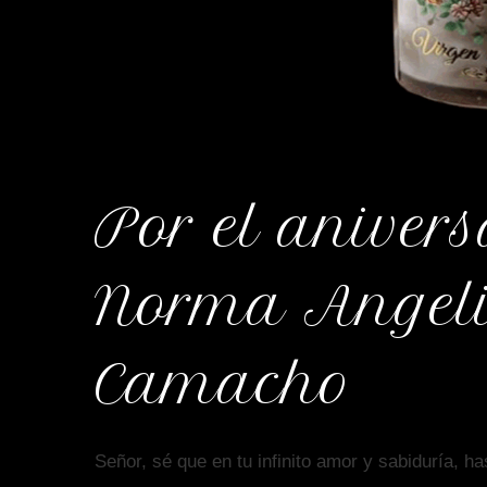
Por el anivers
Norma Angel
Camacho
Señor, sé que en tu infinito amor y sabiduría,
ha