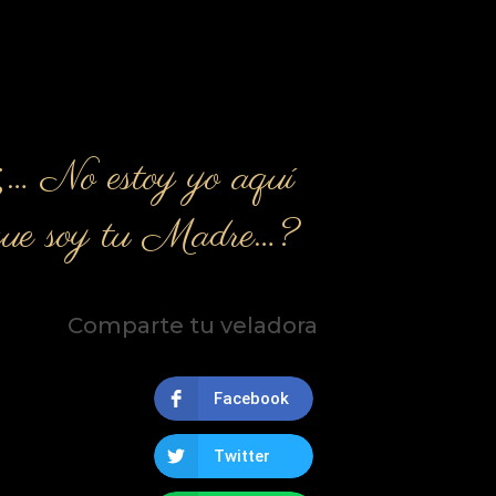
¿… No estoy yo aquí
que soy tu Madre…?
Comparte tu veladora
Facebook
Twitter