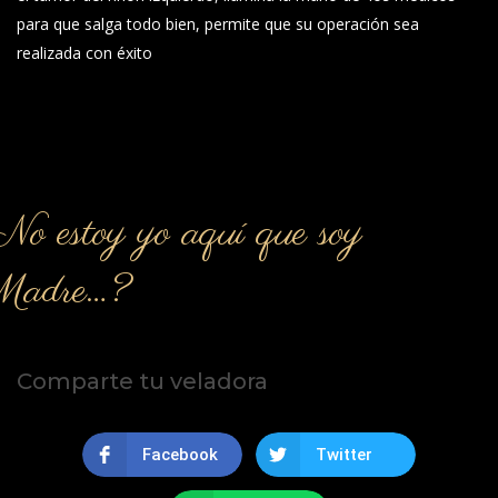
para que salga todo bien, permite que su operación sea
realizada con éxito
o estoy yo aquí que soy
Madre…?
Comparte tu veladora
Facebook
Twitter