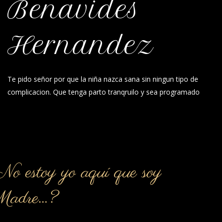
Benavides
Hernandez
Te pido señor por que la niña nazca sana sin ningun tipo de
complicacion. Que tenga parto tranqruilo y sea programado
o estoy yo aquí que soy
Madre…?