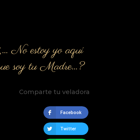
¿… No estoy yo aquí
que soy tu Madre…?
Comparte tu veladora
Facebook
Twitter