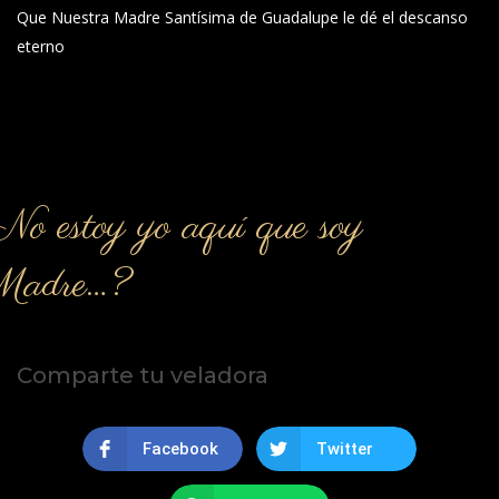
Que Nuestra Madre Santísima de Guadalupe le dé el descanso
eterno
o estoy yo aquí que soy
Madre…?
Comparte tu veladora
Facebook
Twitter