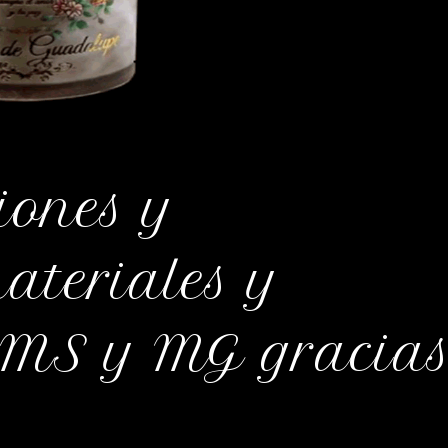
iones y
ateriales y
AMS y MG gracias