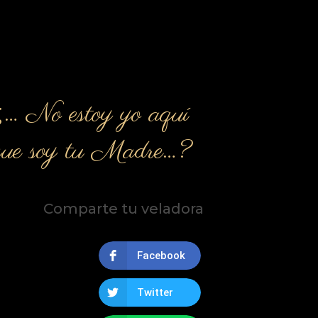
¿… No estoy yo aquí
que soy tu Madre…?
Comparte tu veladora
Facebook
Twitter