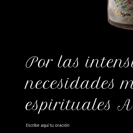
Por las intens
necesidades m
espirituales 
Escribe aquí tu oración