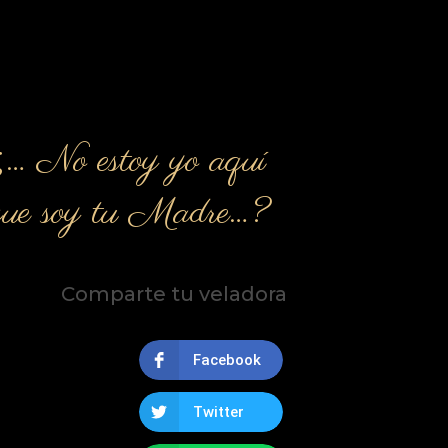
¿… No estoy yo aquí
que soy tu Madre…?
Comparte tu veladora
Facebook
Twitter