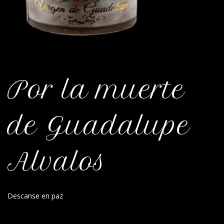
Por la muerte
de Guadalupe
Alvalos
Descanse en paz